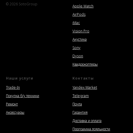
© 2026 SotoGroup
Apple Watch
AirPods
iMac
Vision Pro
Акустика
Sony
Dyson
Квадрокоптеры
Наши услуги
Контакты
Trade-In
Yandex Market
Покупка б/у техники
Telegram
Ремонт
Почта
Аксессуары
Гарантия
Доставка и оплата
Программа лояльности