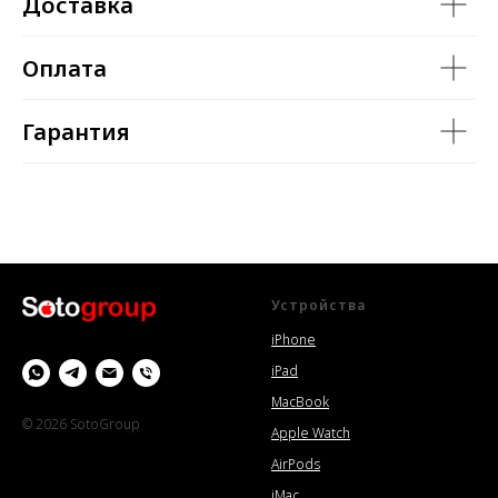
Доставка
Оплата
Гарантия
Устройства
iPhone
iPad
MacBook
© 2026 SotoGroup
Apple Watch
AirPods
iMac