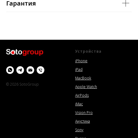
Гарантия
Устройства
iPhone
iPad
MacBook
© 2026 SotoGroup
Apple Watch
AirPods
iMac
Vision Pro
Акустика
Sony