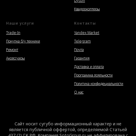
Dyson
Квадрокоптеры
Наши услуги
Контакты
Trade-In
Yandex Market
Покупка б/у техники
Telegram
Ремонт
Почта
Аксессуары
Гарантия
Доставка и оплата
Программа лояльности
Политика конфидециальности
О нас
Сайт носит сугубо информационный характер и не
является публичной оффертой, определяемой Статьей
437 (2) ГК РФ. Компания SotoGroup.ru не аффилирована c