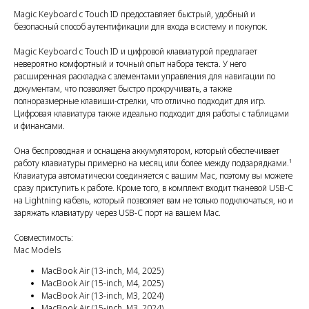
Magic Keyboard с Touch ID предоставляет быстрый, удобный и
безопасный способ аутентификации для входа в систему и покупок.
Magic Keyboard с Touch ID и цифровой клавиатурой предлагает
невероятно комфортный и точный опыт набора текста. У него
расширенная раскладка с элементами управления для навигации по
документам, что позволяет быстро прокручивать, а также
полноразмерные клавиши-стрелки, что отлично подходит для игр.
Цифровая клавиатура также идеально подходит для работы с таблицами
и финансами.
Она беспроводная и оснащена аккумулятором, который обеспечивает
работу клавиатуры примерно на месяц или более между подзарядками.¹
Клавиатура автоматически соединяется с вашим Mac, поэтому вы можете
сразу приступить к работе. Кроме того, в комплект входит тканевой USB-C
на Lightning кабель, который позволяет вам не только подключаться, но и
заряжать клавиатуру через USB-C порт на вашем Mac.
Совместимость:
Mac Models
MacBook Air (13-inch, M4, 2025)
MacBook Air (15-inch, M4, 2025)
MacBook Air (13-inch, M3, 2024)
MacBook Air (15-inch, M3, 2024)